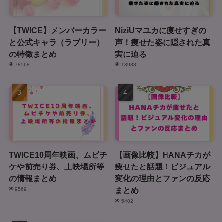
【TWICE】メンバーカラー
NiziUマユカに痩せすぎの
と公式キャラ（ラブリー）
声！痩せた姿に隠された真
の特徴まとめ
実に迫る
78568
13933
TWICE10周年映画、ムビチ
【画像比較】HANAチカが
ケや前売り券、上映場所等
痩せたと話題！ビジュアル
の情報まとめ
変化の理由とファンの反応
まとめ
9569
5402