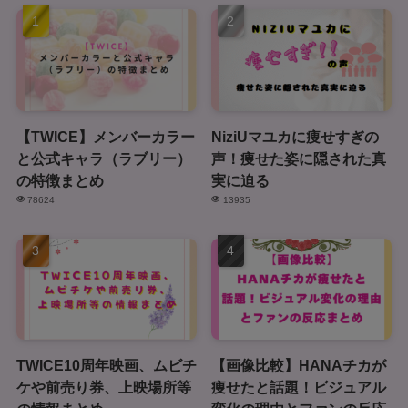
【TWICE】メンバーカラー
NiziUマユカに痩せすぎの
と公式キャラ（ラブリー）
声！痩せた姿に隠された真
の特徴まとめ
実に迫る
78624
13935
TWICE10周年映画、ムビチ
【画像比較】HANAチカが
ケや前売り券、上映場所等
痩せたと話題！ビジュアル