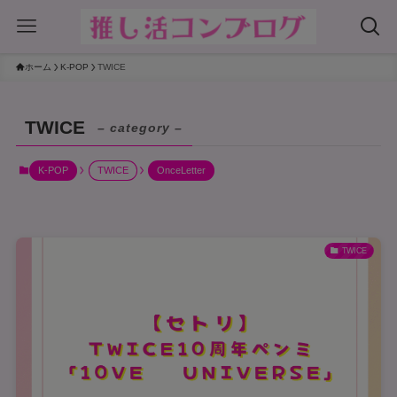
ホーム
K-POP
TWICE
TWICE
– category –
K-POP
TWICE
OnceLetter
TWICE