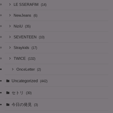
LE SSERAFIM
(14)
NewJeans
(6)
NiziU
(35)
SEVENTEEN
(10)
Straykids
(17)
TWICE
(132)
OnceLetter
(2)
Uncategorized
(442)
セトリ
(30)
今日の発見
(3)