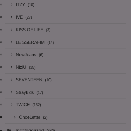
ITZY
(10)
IVE
(27)
KISS OF LIFE
(3)
LE SSERAFIM
(14)
NewJeans
(6)
NiziU
(35)
SEVENTEEN
(10)
Straykids
(17)
TWICE
(132)
OnceLetter
(2)
Uncategorized
(442)