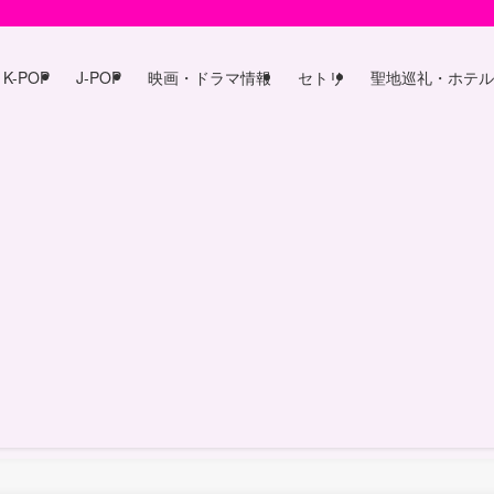
K-POP
J-POP
映画・ドラマ情報
セトリ
聖地巡礼・ホテル