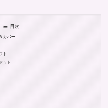
目次
タカバー
フト
セット