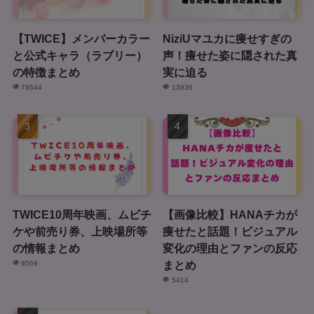
【TWICE】メンバーカラー
NiziUマユカに痩せすぎの
と公式キャラ（ラブリー）
声！痩せた姿に隠された真
の特徴まとめ
実に迫る
78644
13936
TWICE10周年映画、ムビチ
【画像比較】HANAチカが
ケや前売り券、上映場所等
痩せたと話題！ビジュアル
の情報まとめ
変化の理由とファンの反応
まとめ
9569
5414