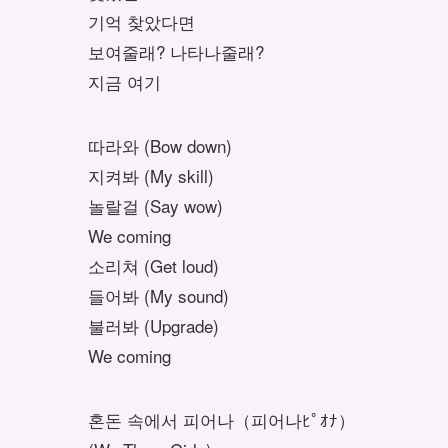
기억 찾았다면
보여줄래? 나타나줄래?
지금 여기
따라와
(Bow down)
지켜봐
(My skill)
놀랄걸
(Say wow)
We coming
소리쳐
(Get loud)
들어봐
(My sound)
불러봐
(Upgrade)
We coming
혼돈 속에서 피어나
（피어나ﾋﾟｵﾅ）