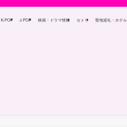
K-POP
J-POP
映画・ドラマ情報
セトリ
聖地巡礼・ホテル