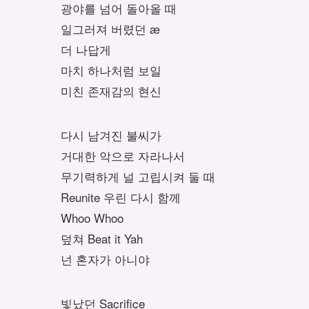
광야를 넘어 돌아올 때
일그러져 버렸던 æ
더 나답게
마치 하나처럼 보일
미친 존재감의 현신
다시 남겨진 불씨가
거대한 악으로 자라나서
무기력하게 널 고립시켜 둘 때
Reunite 우린 다시 함께
Whoo Whoo
덮쳐 Beat it Yah
넌 혼자가 아니야
빛났던 Sacrifice