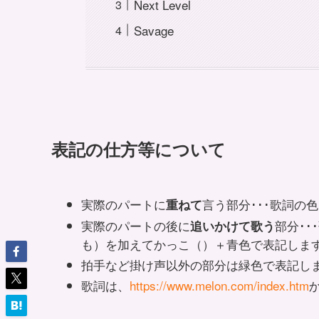
Next Level
Savage
表記の仕方等について
実際のパートに
言う部分･･･歌詞の
重ねて
実際のパートの後に
部分･
追いかけて歌う
も）を加えて
かっこ（）＋青色
で表記しま
拍手など掛け声以外の部分は
緑色
で表記し
歌詞は、
https://www.melon.com/index.htm