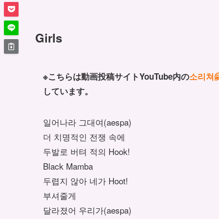
Girls
※こちらは動画投稿サイトYouTube内の
소리쳐🤗
しています。
일어나라 그대여
(aespa)
더 치명적인 전쟁 속에
두발로 버텨 적의 Hook!
Black Mamba
두렵지 않아 네가 Hoot!
부셔줄게
달라졌어 우리가
(aespa)