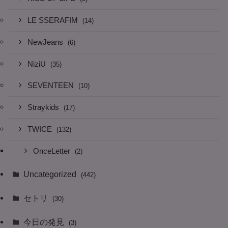
LE SSERAFIM
(14)
NewJeans
(6)
NiziU
(35)
SEVENTEEN
(10)
Straykids
(17)
TWICE
(132)
OnceLetter
(2)
Uncategorized
(442)
セトリ
(30)
今日の発見
(3)