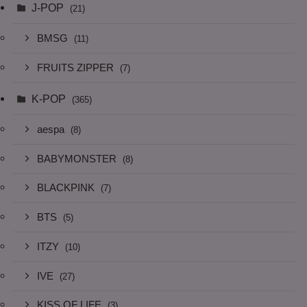
J-POP
(21)
BMSG
(11)
FRUITS ZIPPER
(7)
K-POP
(365)
aespa
(8)
BABYMONSTER
(8)
BLACKPINK
(7)
BTS
(5)
ITZY
(10)
IVE
(27)
KISS OF LIFE
(3)