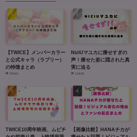
【TWICE】メンバーカラー
NiziUマユカに痩せすぎの
と公式キャラ（ラブリー）
声！痩せた姿に隠された真
の特徴まとめ
実に迫る
78640
13936
TWICE10周年映画、ムビチ
【画像比較】HANAチカが
ケや前売り券、上映場所等
痩せたと話題！ビジュアル