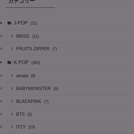
カテゴリー
J-POP
(21)
BMSG
(11)
FRUITS ZIPPER
(7)
K-POP
(365)
aespa
(8)
BABYMONSTER
(8)
BLACKPINK
(7)
BTS
(5)
ITZY
(10)