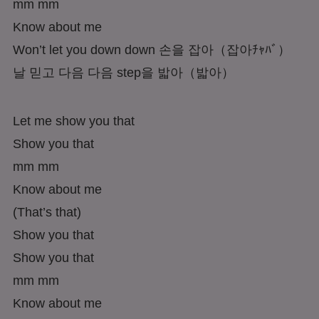
mm mm
Know about me
Won’t let you down down 손을 잡아
（잡아ﾁｬﾊﾞ）
날 믿고 다음 다음 step을 밟아
（밟아）
Let me show you that
Show you that
mm mm
Know about me
(That’s that)
Show you that
Show you that
mm mm
Know about me