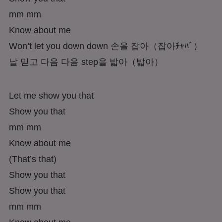
mm mm
Know about me
Won’t let you down down 손을 잡아
（잡아ﾁｬﾊﾞ）
날 믿고 다음 다음 step을 밟아
（밟아）
Let me show you that
Show you that
mm mm
Know about me
(That’s that)
Show you that
Show you that
mm mm