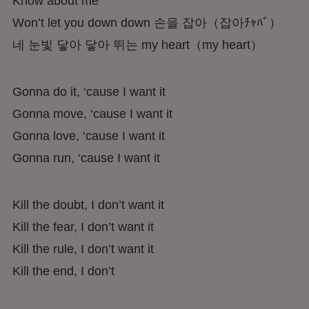
Know about me
Won’t let you down down 손을 잡아
（잡아ﾁｬﾊﾞ）
네 눈빛 닿아 닿아 뛰는 my heart
（my heart）
Gonna do it, ‘cause I want it
Gonna move, ‘cause I want it
Gonna love, ‘cause I want it
Gonna run, ‘cause I want it
Kill the doubt, I don’t want it
Kill the fear, I don’t want it
Kill the rule, I don’t want it
Kill the end, I don’t