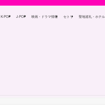
K-POP
J-POP
映画・ドラマ情報
セトリ
聖地巡礼・ホテル