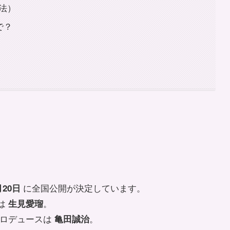
方法）
で？
に全国公開が決定しています。
月20日
は
。
生見愛瑠
プロデュースは
。
亀田誠治