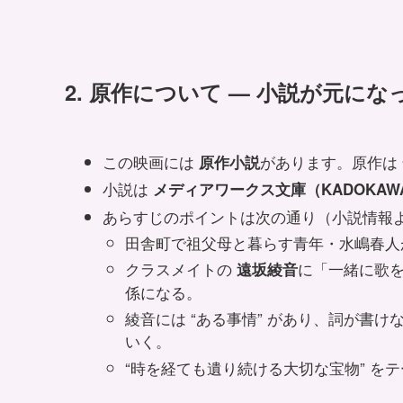
2. 原作について — 小説が元に
この映画には
があります。原作は
原作小説
小説は
メディアワークス文庫（KADOKAW
あらすじのポイントは次の通り（小説情報
田舎町で祖父母と暮らす青年・水嶋春人
クラスメイトの
に「一緒に歌
遠坂綾音
係になる。
綾音には “ある事情” があり、詞が書
いく。
“時を経ても遺り続ける大切な宝物” を