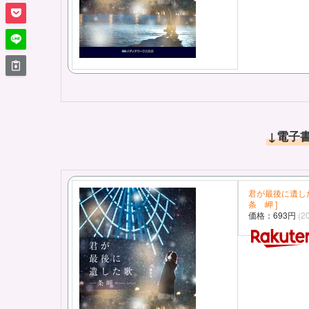
↓電子
君が最後に遺した
条 岬 ]
価格：693円
(2