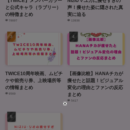
【TWICE】メンバーカラー
NiziUマユカに痩せすぎの
と公式キャラ（ラブリー）
声！痩せた姿に隠された真
の特徴まとめ
実に迫る
78697
13936
TWICE10周年映画、ムビチ
【画像比較】HANAチカが
ケや前売り券、上映場所等
痩せたと話題！ビジュアル
の情報まとめ
変化の理由とファンの反応
まとめ
9569
5417