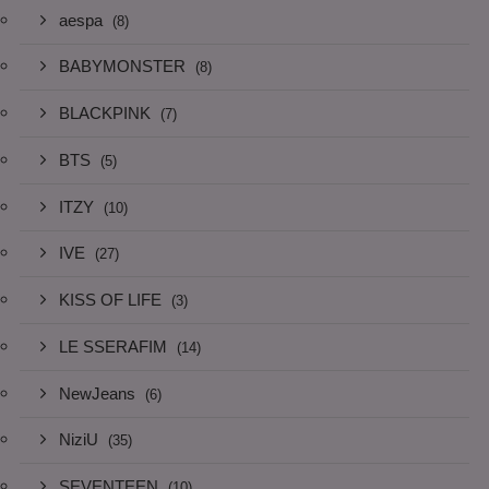
aespa
(8)
BABYMONSTER
(8)
BLACKPINK
(7)
BTS
(5)
ITZY
(10)
IVE
(27)
KISS OF LIFE
(3)
LE SSERAFIM
(14)
NewJeans
(6)
NiziU
(35)
SEVENTEEN
(10)