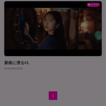
K-POP
新曲に浸る#1
2024年2月2日
1