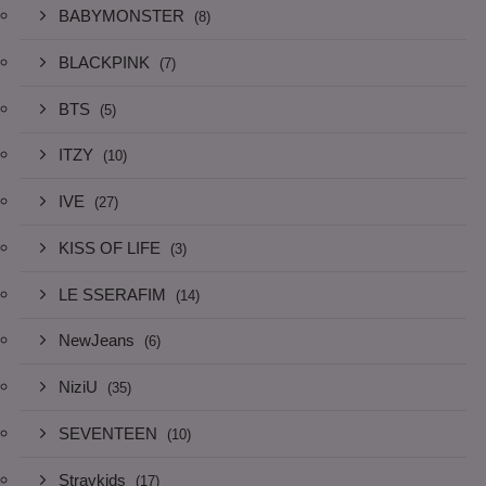
BABYMONSTER
(8)
BLACKPINK
(7)
BTS
(5)
ITZY
(10)
IVE
(27)
KISS OF LIFE
(3)
LE SSERAFIM
(14)
NewJeans
(6)
NiziU
(35)
SEVENTEEN
(10)
Straykids
(17)