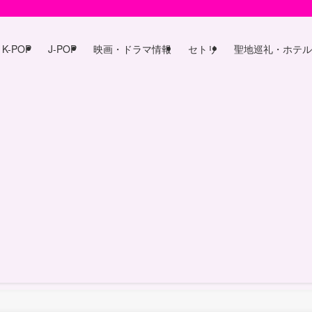
K-POP
J-POP
映画・ドラマ情報
セトリ
聖地巡礼・ホテル