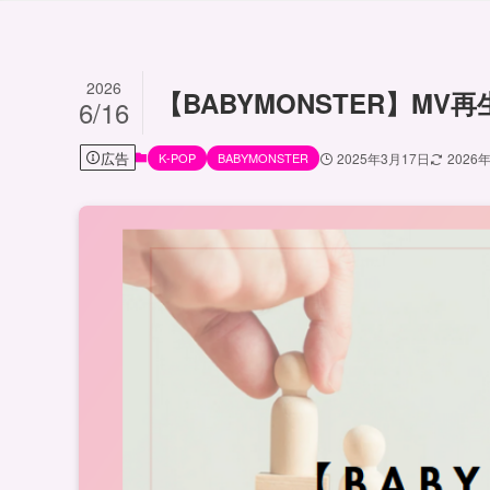
2026
【BABYMONSTER】MV
6/16
広告
K-POP
BABYMONSTER
2025年3月17日
2026