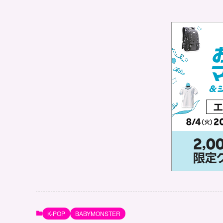
K-POP
BABYMONSTER