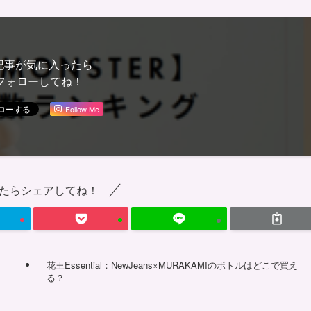
記事が気に入ったら
フォローしてね！
Follow Me
たらシェアしてね！
花王Essential：NewJeans×MURAKAMIのボトルはどこで買え
る？