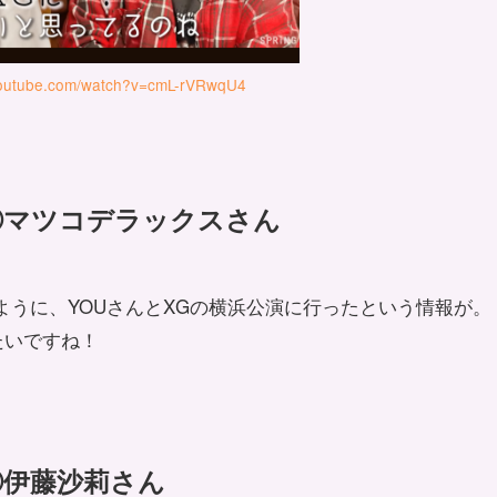
youtube.com/watch?v=cmL-rVRwqU4
③マツコデラックスさん
いたように、YOUさんとXGの横浜公演に行ったという情報が。
たいですね！
④伊藤沙莉さん