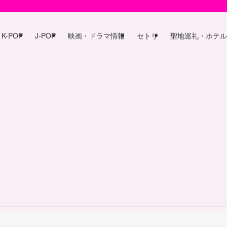
K-POP
J-POP
映画・ドラマ情報
セトリ
聖地巡礼・ホテル