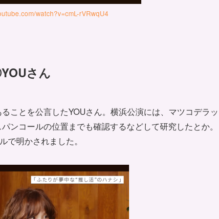
youtube.com/watch?v=cmL-rVRwqU4
YOUさん
ることを公言したYOUさん。横浜公演には、マツコデラッ
スパンコールの位置までも確認するなどして研究したとか。
ンネルで明かされました。