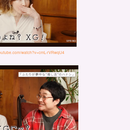
youtube.com/watch?v=cmL-rVRwqU4