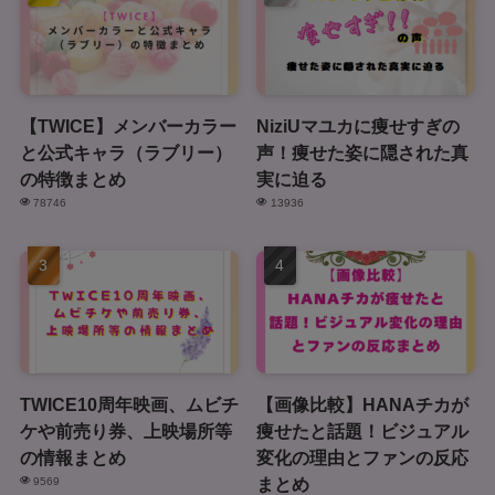
【TWICE】メンバーカラー
NiziUマユカに痩せすぎの
と公式キャラ（ラブリー）
声！痩せた姿に隠された真
の特徴まとめ
実に迫る
78746
13936
TWICE10周年映画、ムビチ
【画像比較】HANAチカが
ケや前売り券、上映場所等
痩せたと話題！ビジュアル
の情報まとめ
変化の理由とファンの反応
まとめ
9569