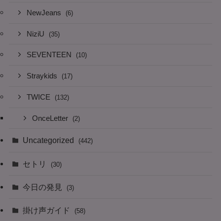
NewJeans
(6)
NiziU
(35)
SEVENTEEN
(10)
Straykids
(17)
TWICE
(132)
OnceLetter
(2)
Uncategorized
(442)
セトリ
(30)
今日の発見
(3)
掛け声ガイド
(58)