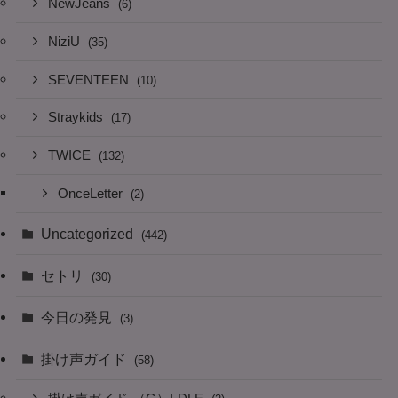
NewJeans
(6)
NiziU
(35)
SEVENTEEN
(10)
Straykids
(17)
TWICE
(132)
OnceLetter
(2)
Uncategorized
(442)
セトリ
(30)
今日の発見
(3)
掛け声ガイド
(58)