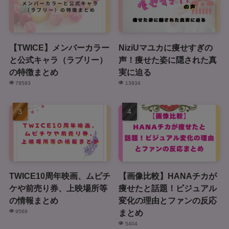
【TWICE】メンバーカラー
NiziUマユカに痩せすぎの
と公式キャラ（ラブリー）
声！痩せた姿に隠された真
の特徴まとめ
実に迫る
78593
13934
TWICE10周年映画、ムビチ
【画像比較】HANAチカが
ケや前売り券、上映場所等
痩せたと話題！ビジュアル
の情報まとめ
変化の理由とファンの反応
まとめ
9569
5404