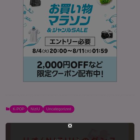
K-POP
NiziU
Uncategorized