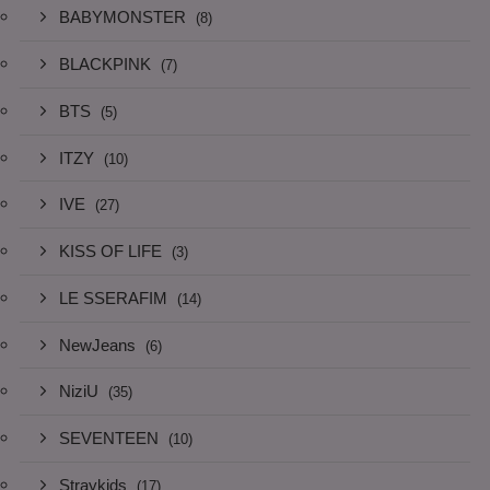
BABYMONSTER
(8)
BLACKPINK
(7)
BTS
(5)
ITZY
(10)
IVE
(27)
KISS OF LIFE
(3)
LE SSERAFIM
(14)
NewJeans
(6)
NiziU
(35)
SEVENTEEN
(10)
Straykids
(17)