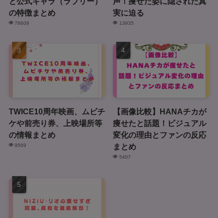
と公式キャラ（ラブリー）
声！痩せた姿に隠された真
の特徴まとめ
実に迫る
78609
13935
TWICE10周年映画、ムビチ
【画像比較】HANAチカが
ケや前売り券、上映場所等
痩せたと話題！ビジュアル
の情報まとめ
変化の理由とファンの反応
まとめ
9569
5407