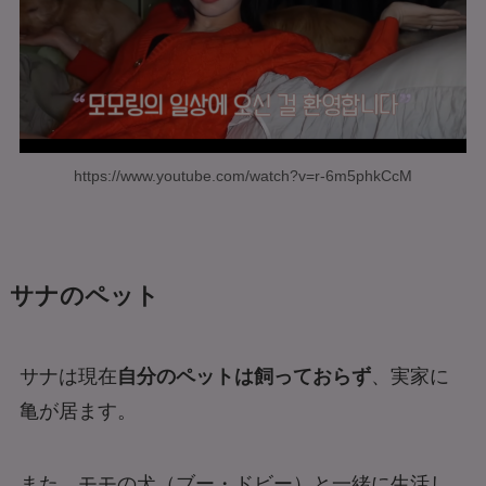
https://www.youtube.com/watch?v=r-6m5phkCcM
サナのペット
サナは現在
自分のペットは飼っておらず
、実家に
亀が居ます。
また、モモの犬（ブー・ドビー）と一緒に生活し