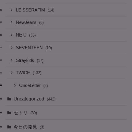
LE SSERAFIM
(14)
NewJeans
(6)
NiziU
(35)
SEVENTEEN
(10)
Straykids
(17)
TWICE
(132)
OnceLetter
(2)
Uncategorized
(442)
セトリ
(30)
今日の発見
(3)