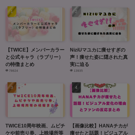
【TWICE】メンバーカラー
NiziUマユカに痩せすぎの
と公式キャラ（ラブリー）
声！痩せた姿に隠された真
の特徴まとめ
実に迫る
78624
13935
TWICE10周年映画、ムビチ
【画像比較】HANAチカが
ケや前売り券、上映場所等
痩せたと話題！ビジュアル