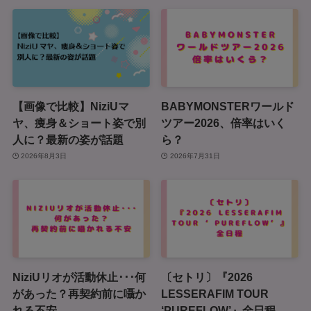
【画像で比較】NiziUマ
BABYMONSTERワールド
ヤ、痩身＆ショート姿で別
ツアー2026、倍率はいく
人に？最新の姿が話題
ら？
2026年8月3日
2026年7月31日
NiziUリオが活動休止･･･何
〔セトリ〕『2026
があった？再契約前に囁か
LESSERAFIM TOUR
れる不安
‘PUREFLOW’』全日程