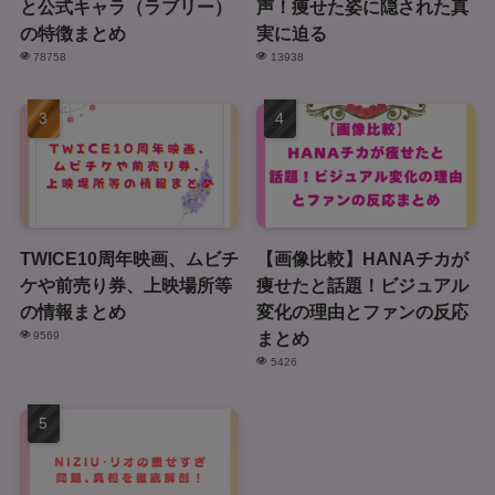
と公式キャラ（ラブリー）
声！痩せた姿に隠された真
の特徴まとめ
実に迫る
78758
13938
TWICE10周年映画、ムビチ
【画像比較】HANAチカが
ケや前売り券、上映場所等
痩せたと話題！ビジュアル
の情報まとめ
変化の理由とファンの反応
まとめ
9569
5426