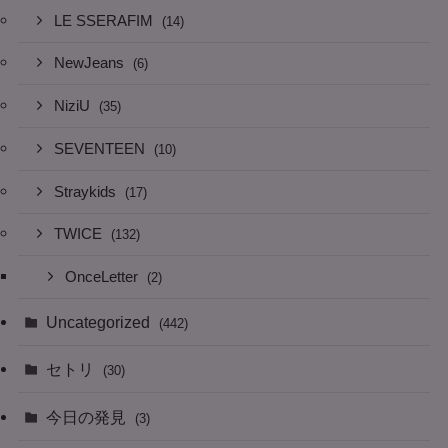
LE SSERAFIM
(14)
NewJeans
(6)
NiziU
(35)
SEVENTEEN
(10)
Straykids
(17)
TWICE
(132)
OnceLetter
(2)
Uncategorized
(442)
セトリ
(30)
今日の発見
(3)