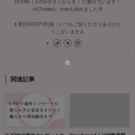
ROOM（下のRボタンから🌷 ）に載せています！
◽X(Twitter)、noteも始めました🍭
🌷累計60万PV到達！いつもご覧くださりありがと
うございます🌷
関連記事