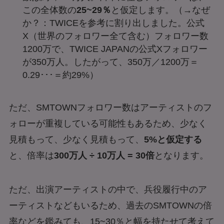
この全体数の
25~29％
と仮定します。（→なぜ
か？：TWICEを参考に割り出しました。公式
X（世界のフォロワー全て含む）フォロワー数
1200万で、TWICE JAPANの公式Xフォロワー
が350万人。したがって、350万／1200万＝
0.29･･･＝約29%）
ただ、SMTOWNフォロワー数はアーティストのフ
ォローが重複している可能性もあるため、少なく
見積もって、少なく見積もって、
5%と仮定する
と、倍率は
300万人 ÷ 10万人 = 30倍
となります。
ただ、出演アーティストの中で、兵役履行中のア
ーティストなどもいるため、過去のSMTOWNの倍
率などを鑑みても、15~30％と幅を持たせて考えて