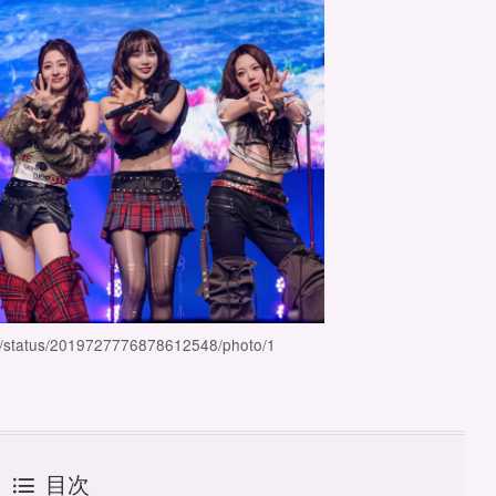
im/status/2019727776878612548/photo/1
目次