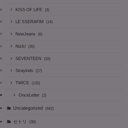
KISS OF LIFE
(3)
LE SSERAFIM
(14)
NewJeans
(6)
NiziU
(35)
SEVENTEEN
(10)
Straykids
(17)
TWICE
(132)
OnceLetter
(2)
Uncategorized
(442)
セトリ
(30)