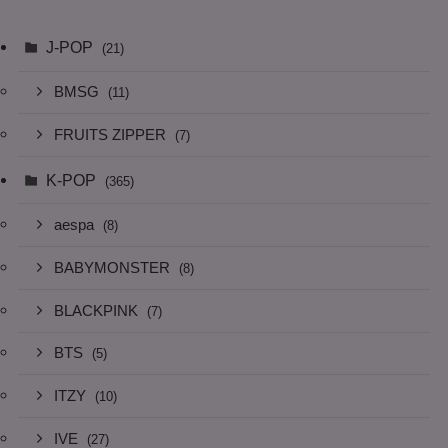
J-POP
(21)
BMSG
(11)
FRUITS ZIPPER
(7)
K-POP
(365)
aespa
(8)
BABYMONSTER
(8)
BLACKPINK
(7)
BTS
(5)
ITZY
(10)
IVE
(27)