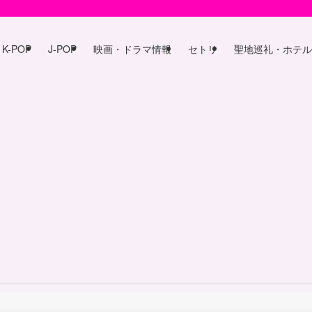
K-POP
J-POP
映画・ドラマ情報
セトリ
聖地巡礼・ホテル