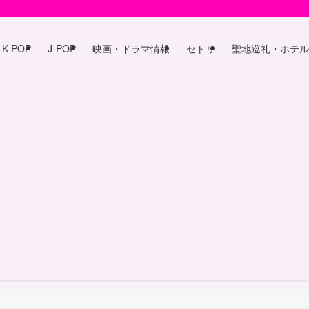
K-POP
J-POP
映画・ドラマ情報
セトリ
聖地巡礼・ホテル